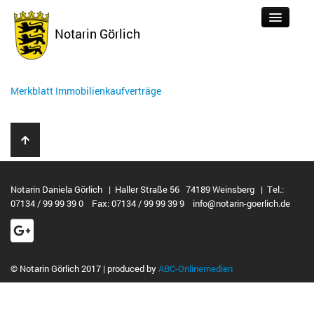
Notarin Görlich
Merkblatt Immobilienkaufverträge
Tätigkeiten
Aktuelles
Über uns
Formulare
Notarin Daniela Görlich | Haller Straße 56 74189 Weinsberg | Tel.:
07134 / 99 99 39 0 Fax: 07134 / 99 99 39 9 info@notarin-goerlich.de
Kontakt
Links
Datenschutz
© Notarin Görlich 2017 | produced by
ABC-Onlinemedien
Impressum