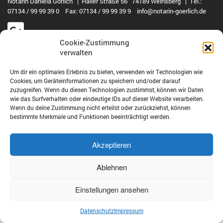
Notarin Daniela Görlich | Haller Straße 56 74189 Weinsberg | Tel.:
07134 / 99 99 39 0 Fax: 07134 / 99 99 39 9 info@notarin-goerlich.de
Cookie-Zustimmung
verwalten
© Notarin Görlich 2022 | produced by
ABC-Onlinemedien
Um dir ein optimales Erlebnis zu bieten, verwenden wir Technologien wie
Cookies, um Geräteinformationen zu speichern und/oder darauf
zuzugreifen. Wenn du diesen Technologien zustimmst, können wir Daten
wie das Surfverhalten oder eindeutige IDs auf dieser Website verarbeiten.
Wenn du deine Zustimmung nicht erteilst oder zurückziehst, können
bestimmte Merkmale und Funktionen beeinträchtigt werden.
Akzeptieren
Ablehnen
Einstellungen ansehen
Datenschutz
Impressum