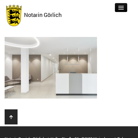
Notarin Görlich
Tätigkeiten
Aktuelles
Über uns
Formulare
Kontakt
Links
Datenschutz
Impressum