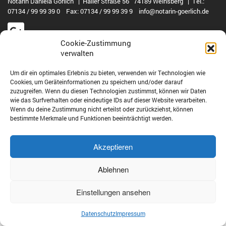
Notarin Daniela Görlich | Haller Straße 56 74189 Weinsberg | Tel.:
07134 / 99 99 39 0 Fax: 07134 / 99 99 39 9 info@notarin-goerlich.de
Cookie-Zustimmung
verwalten
© Notarin Görlich 2022 | produced by
ABC-Onlinemedien
Um dir ein optimales Erlebnis zu bieten, verwenden wir Technologien wie
Cookies, um Geräteinformationen zu speichern und/oder darauf
zuzugreifen. Wenn du diesen Technologien zustimmst, können wir Daten
wie das Surfverhalten oder eindeutige IDs auf dieser Website verarbeiten.
Wenn du deine Zustimmung nicht erteilst oder zurückziehst, können
bestimmte Merkmale und Funktionen beeinträchtigt werden.
Akzeptieren
Ablehnen
Einstellungen ansehen
Datenschutz
Impressum